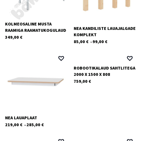
KOLMEOSALINE MUSTA
NEA KANDILISTE LAUAJALGADE
RAAMIGA RAAMATUKOGULAUD
KOMPLEKT
349,00
€
–
85,00
€
99,00
€
Hinnavahemik:
85,00 €
kuni
99,00 €
ROBOOTIKALAUD SAHTLITEGA
2000 X 1500 X 808
759,00
€
NEA LAUAPLAAT
–
219,00
€
285,00
€
Hinnavahemik:
219,00 €
kuni