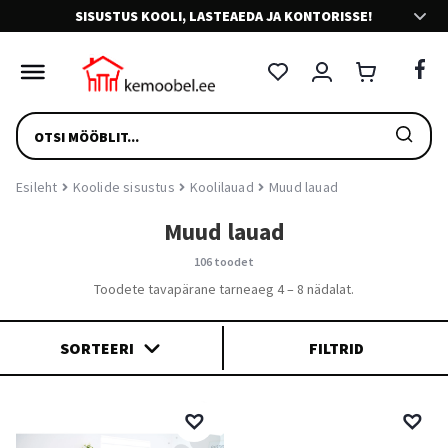
SISUSTUS KOOLI, LASTEAEDA JA KONTORISSE!
VÄLJASTAME E-ARVEID
Riigieelarvelistele asutustele väljastame e-arveid Omniva
PRODUCTS
arvetekeskuse kaudu.
SEARCH
SÕBRALIK KLIENDITEENINDUS
Esileht
Koolide sisustus
Koolilauad
Muud lauad
Meie teenindajad on sõbralikud. Võta julgesti ühendust.
Muud lauad
106 toodet
LIHTNE TAGASTUS
Toodete tavapärane tarneaeg 4 – 8 nädalat.
Mugav tagastus ja toote vahetus
SORTEERI
FILTRID