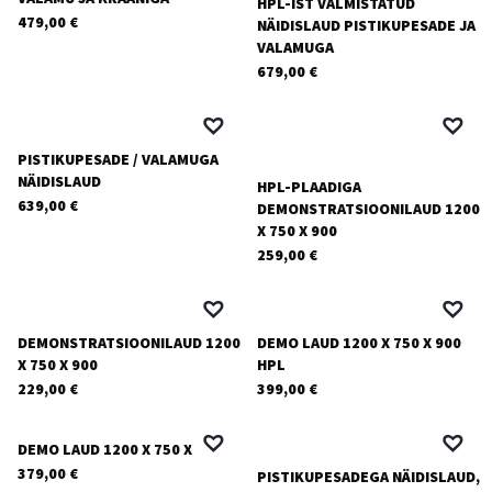
HPL-IST VALMISTATUD
479,00
€
NÄIDISLAUD PISTIKUPESADE JA
VALAMUGA
679,00
€
PISTIKUPESADE / VALAMUGA
NÄIDISLAUD
HPL-PLAADIGA
639,00
€
DEMONSTRATSIOONILAUD 1200
X 750 X 900
259,00
€
DEMONSTRATSIOONILAUD 1200
DEMO LAUD 1200 X 750 X 900
X 750 X 900
HPL
229,00
€
399,00
€
DEMO LAUD 1200 X 750 X 900
379,00
€
PISTIKUPESADEGA NÄIDISLAUD,