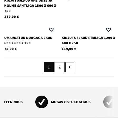
KIRJUTUSLAUD ÜHE UKSE JA
KOLME SAHTLIGA 1500 X 600 X
750
279,00
€
ÜMARDATUD NURGAGA LAUD
KIRJUTUSLAUD RIIULIGA 1200 X
600 X 600 X 750
600 X 750
75,00
€
119,00
€
1
2
INDUS
MUGAV OSTUKOGEMUS
UNIKAA