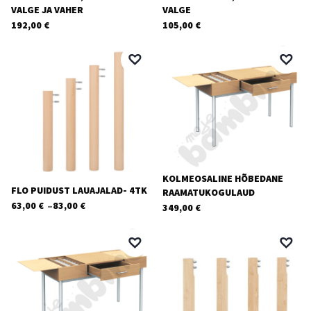
VALGE JA VAHER
VALGE
192,00
€
105,00
€
KOLMEOSALINE HÕBEDANE
FLO PUIDUST LAUAJALAD- 4TK
RAAMATUKOGULAUD
–
63,00
€
83,00
€
349,00
€
Hinnavahemik:
63,00 €
kuni
83,00 €