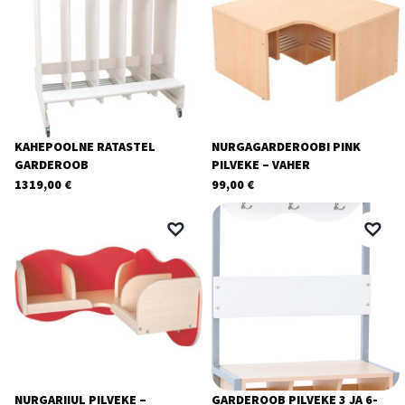
KAHEPOOLNE RATASTEL
NURGAGARDEROOBI PINK
GARDEROOB
PILVEKE – VAHER
1319,00
€
99,00
€
NURGARIIUL PILVEKE –
GARDEROOB PILVEKE 3 JA 6-