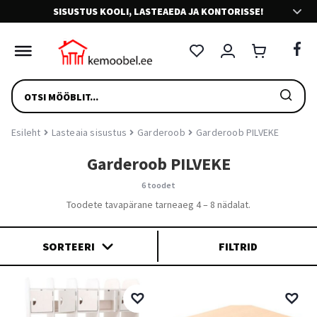
SISUSTUS KOOLI, LASTEAEDA JA KONTORISSE!
VÄLJASTAME E-ARVEID
Riigieelarvelistele asutustele väljastame e-arveid Omniva
PRODUCTS
arvetekeskuse kaudu.
SEARCH
SÕBRALIK KLIENDITEENINDUS
Esileht
Lasteaia sisustus
Garderoob
Garderoob PILVEKE
Meie teenindajad on sõbralikud. Võta julgesti ühendust.
Garderoob PILVEKE
6 toodet
LIHTNE TAGASTUS
Toodete tavapärane tarneaeg 4 – 8 nädalat.
Mugav tagastus ja toote vahetus
SORTEERI
FILTRID