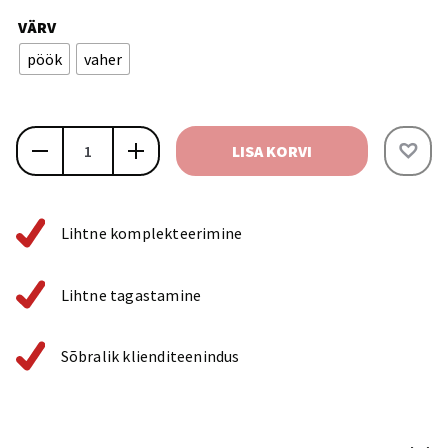
VÄRV
pöök
vaher
Expo
LISA KORVI
komplekt
5
kogus
Lihtne komplekteerimine
Lihtne tagastamine
Sõbralik klienditeenindus