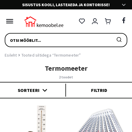
SISUSTUS KOOLI, LASTEAEDA JA KONTORISSE!
VÄLJASTAME E-ARVEID
Riigieelarvelistele asutustele väljastame e-arveid Omniva
PRODUCTS
arvetekeskuse kaudu.
SEARCH
SÕBRALIK KLIENDITEENINDUS
Esileht
Tooted siltidega “Termomeeter”
Meie teenindajad on sõbralikud. Võta julgesti ühendust.
Termomeeter
2 toodet
LIHTNE TAGASTUS
SORTEERI
FILTRID
Mugav tagastus ja toote vahetus