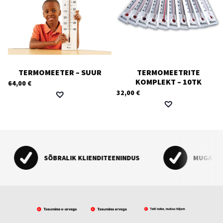
TERMOMEETER – SUUR
TERMOMEETRITE
KOMPLEKT – 10TK
64,00
€
32,00
€
SÕBRALIK KLIENDITEENINDUS
MUGAV O