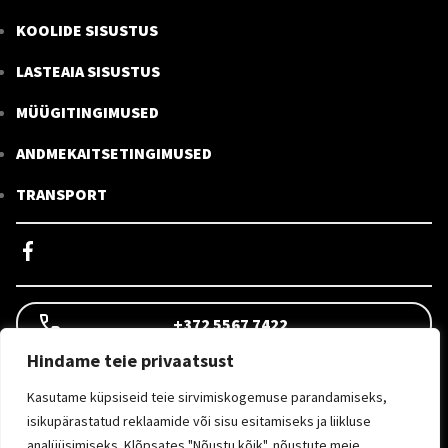
KOOLIDE SISUSTUS
LASTEAIA SISUSTUS
MÜÜGITINGIMUSED
ANDMEKAITSETINGIMUSED
TRANSPORT
+372 5567 7422
Hindame teie privaatsust
INFO@KEMOOBEL.EE
Kasutame küpsiseid teie sirvimiskogemuse parandamiseks,
isikupärastatud reklaamide või sisu esitamiseks ja liikluse
analüüsimiseks. Klõpsates "Nõustu kõik", nõustute meie