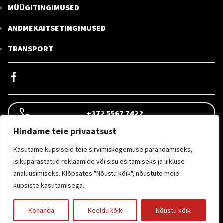
MÜÜGITINGIMUSED
ANDMEKAITSETINGIMUSED
TRANSPORT
+372 5567 7422
Hindame teie privaatsust
INFO@KEMOOBEL.EE
Kasutame küpsiseid teie sirvimiskogemuse parandamiseks,
isikupärastatud reklaamide või sisu esitamiseks ja liikluse
analüüsimiseks. Klõpsates "Nõustu kõik", nõustute meie
09:00-16:00
küpsiste kasutamisega.
© 2026 KEMOOBEL.EE
Kohanda
Keeldu kõik
Nõustu kõik