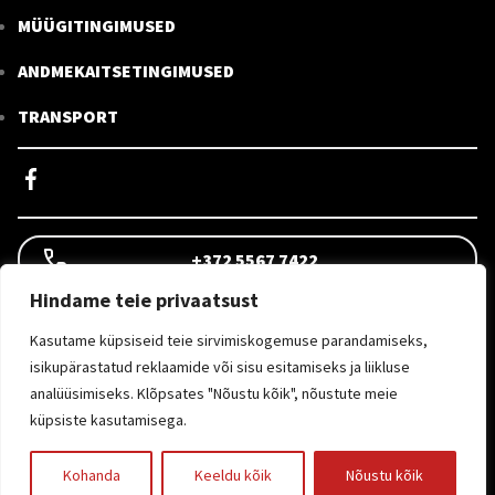
MÜÜGITINGIMUSED
ANDMEKAITSETINGIMUSED
TRANSPORT
+372 5567 7422
Hindame teie privaatsust
INFO@KEMOOBEL.EE
Kasutame küpsiseid teie sirvimiskogemuse parandamiseks,
isikupärastatud reklaamide või sisu esitamiseks ja liikluse
analüüsimiseks. Klõpsates "Nõustu kõik", nõustute meie
09:00-16:00
küpsiste kasutamisega.
© 2026 KEMOOBEL.EE
Kohanda
Keeldu kõik
Nõustu kõik