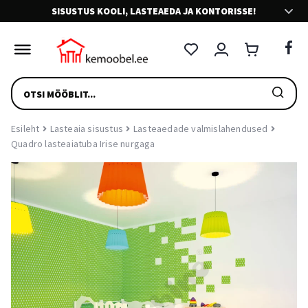
SISUSTUS KOOLI, LASTEAEDA JA KONTORISSE!
VÄLJASTAME E-ARVEID
Riigieelarvelistele asutustele väljastame e-arveid Omniva
PRODUCTS
arvetekeskuse kaudu.
SEARCH
SÕBRALIK KLIENDITEENINDUS
Esileht
Lasteaia sisustus
Lasteaedade valmislahendused
Quadro lasteaiatuba Irise nurgaga
Meie teenindajad on sõbralikud. Võta julgesti ühendust.
LIHTNE TAGASTUS
Mugav tagastus ja toote vahetus